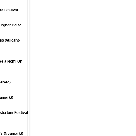
ad Festival
Burgher Polsa
sso (vulcano
ive a Nomi On
vereto)
eumarkt)
stortom Festival
e's (Neumarkt)