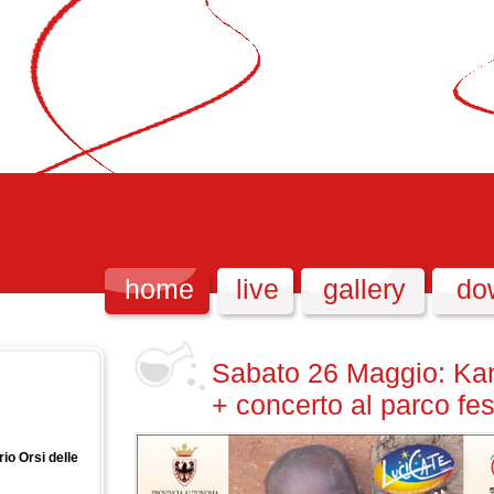
home
live
gallery
do
Sabato 26 Maggio: Ka
+ concerto al parco fe
io Orsi delle