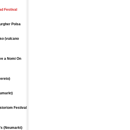
ad Festival
Burgher Polsa
sso (vulcano
ive a Nomi On
vereto)
eumarkt)
stortom Festival
e's (Neumarkt)