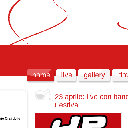
home
live
gallery
do
23 aprile: live con ban
Festival
io Orsi delle