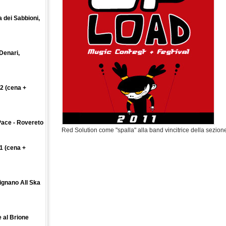
 dei Sabbioni,
Denari,
2 (cena +
Pace - Rovereto
Red Solution come "spalla" alla band vincitrice della sezion
1 (cena +
ignano All Ska
e al Brione