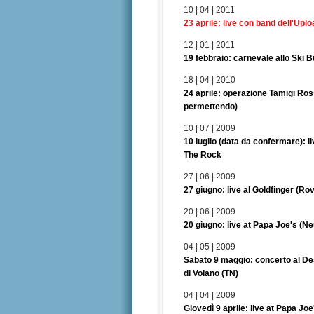
10 | 04 | 2011
23 aprile: live con band dell'Uplo
12 | 01 | 2011
19 febbraio: carnevale allo Ski 
18 | 04 | 2010
24 aprile: operazione Tamigi Ro
permettendo)
10 | 07 | 2009
10 luglio (data da confermare): l
The Rock
27 | 06 | 2009
27 giugno: live al Goldfinger (Ro
20 | 06 | 2009
20 giugno: live at Papa Joe's (N
04 | 05 | 2009
Sabato 9 maggio: concerto al De
di Volano (TN)
04 | 04 | 2009
Giovedì 9 aprile: live at Papa Jo